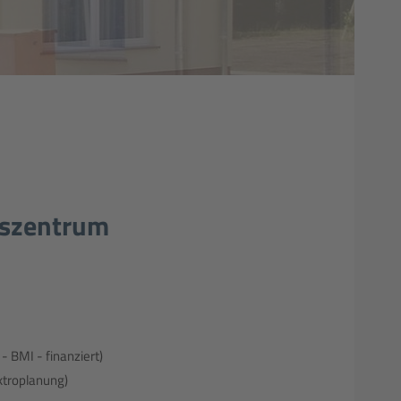
gszentrum
- BMI - finanziert)
ektroplanung)