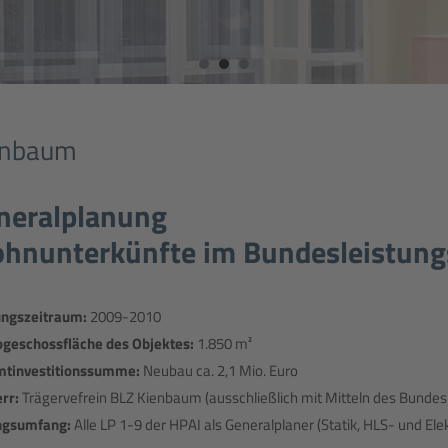
enbaum
neralplanung
hnunterkünfte im Bundesleistun
ungszeitraum:
2009-2010
ogeschossfläche des Objektes:
1.850 m²
tinvestitionssumme:
Neubau ca. 2,1 Mio. Euro
rr:
Trägervefrein BLZ Kienbaum (ausschließlich mit Mitteln des Bundes 
ngsumfang:
Alle LP 1-9 der HPAI als Generalplaner (Statik, HLS- und El