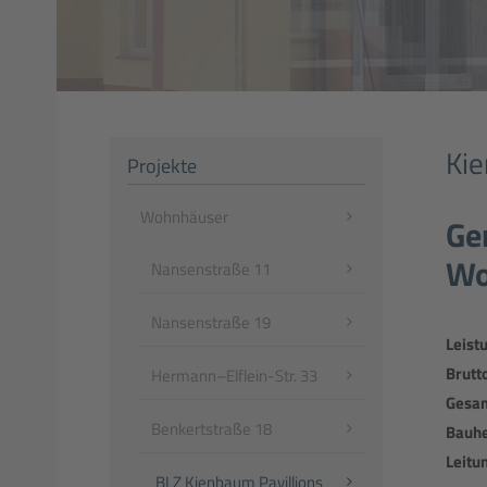
Ki
Projekte
Navigation
Wohnhäuser
Ge
überspringen
Wo
Nansenstraße 11
Nansenstraße 19
Leist
Brutt
Hermann–Elflein-Str. 33
Gesam
Benkertstraße 18
Bauhe
Leitu
BLZ Kienbaum Pavillions