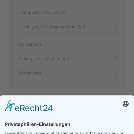
Campushalle Falkensee
Hennigsdorf Mehrgeneration-Bad
Sportbauten
Denkmalgeschützte Bauten
Wettbewerb
Kontakt
Architekturbüro Uwe Müller
Tel.
0331. 9 51 20 26
info@archum-potsdam.de