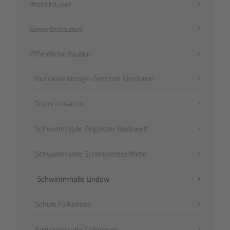
Navigation
Wohnhäuser
überspringen
Gewerbebauten
Öffentliche Bauten
Bundesleistungs-Zentrum Kienbaum
Tropical Islands
Schwimmhalle Prignitzer Badewelt
Schwimmhalle Schönefelder Welle
Schwimmhalle Lindow
Schule Falkensee
Sozialgebäude Falkensee