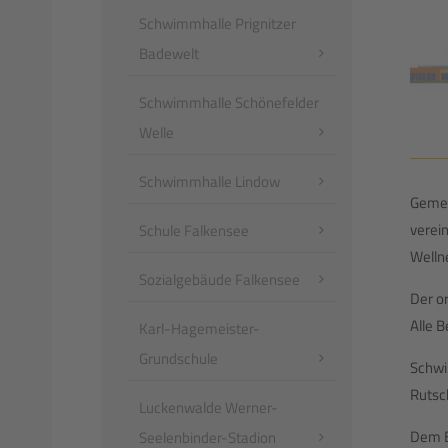
Schwimmhalle Prignitzer
Badewelt
Schwimmhalle Schönefelder
Welle
Schwimmhalle Lindow
Gemei
verei
Schule Falkensee
Welln
Sozialgebäude Falkensee
Der o
Alle 
Karl-Hagemeister-
Grundschule
Schwi
Rutsc
Luckenwalde Werner-
Dem B
Seelenbinder-Stadion