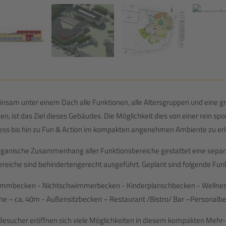
nsam unter einem Dach alle Funktionen, alle Altersgruppen und eine gr
nen, ist das Ziel dieses Gebäudes. Die Möglichkeit dies von einer rein 
ess bis hin zu Fun & Action im kompakten angenehmen Ambiente zu er
rganische Zusammenhang aller Funktionsbereiche gestattet eine sepa
Bereiche sind behindertengerecht ausgeführt. Geplant sind folgende Fun
mmbecken - Nichtschwimmerbecken - Kinderplanschbecken - Wellness
he – ca. 40m - Außensitzbecken – Restaurant /Bistro/ Bar –Personalbe
esucher eröffnen sich viele Möglichkeiten in diesem kompakten Mehr-