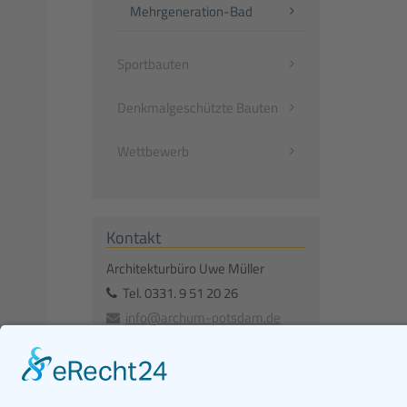
Mehrgeneration-Bad
Sportbauten
Denkmalgeschützte Bauten
Wettbewerb
Kontakt
Architekturbüro Uwe Müller
Tel.
0331. 9 51 20 26
info@archum-potsdam.de