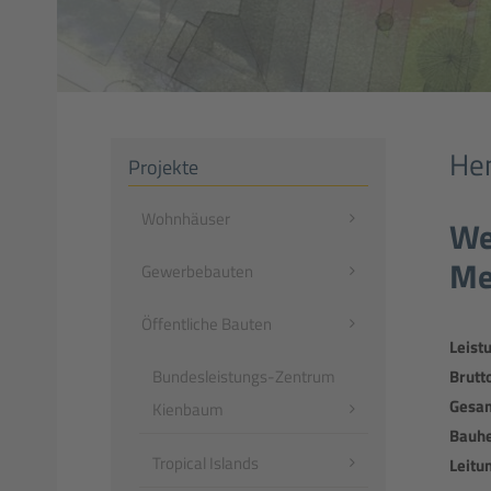
Hen
Projekte
Navigation
Wohnhäuser
We
überspringen
Me
Gewerbebauten
Öffentliche Bauten
Leist
Brutt
Bundesleistungs-Zentrum
Gesam
Kienbaum
Bauhe
Tropical Islands
Leitu