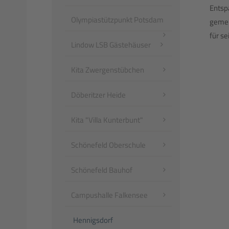
Entsp
Olympiastützpunkt Potsdam
gemei
für se
Lindow LSB Gästehäuser
Kita Zwergenstübchen
Döberitzer Heide
Kita "Villa Kunterbunt"
Schönefeld Oberschule
Schönefeld Bauhof
Campushalle Falkensee
Hennigsdorf