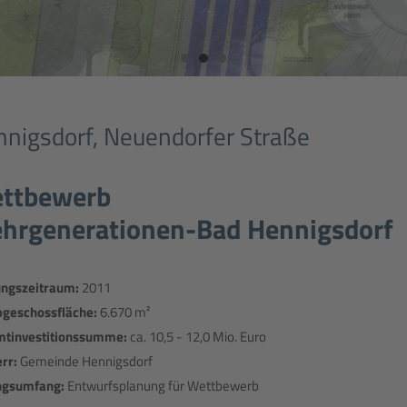
nigsdorf, Neuendorfer Straße
ttbewerb
hrgenerationen-Bad Hennigsdorf
ungszeitraum:
2011
ogeschossfläche:
6.670 m²
tinvestitionssumme:
ca. 10,5 - 12,0 Mio. Euro
rr:
Gemeinde Hennigsdorf
ngsumfang:
Entwurfsplanung für Wettbewerb