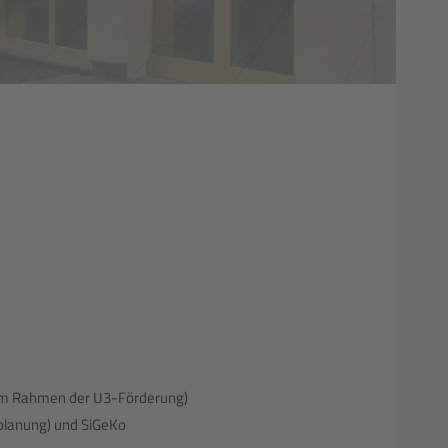
e
in im Rahmen der U3-Förderung)
oplanung) und SiGeKo