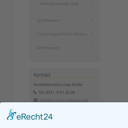
Mehrgeneration-Bad
Sportbauten
Denkmalgeschützte Bauten
Wettbewerb
Kontakt
Architekturbüro Uwe Müller
Tel.
0331. 9 51 20 26
info@archum-potsdam.de