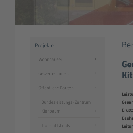
Ber
Projekte
Navigation
Wohnhäuser
Ge
überspringen
Ki
Gewerbebauten
Öffentliche Bauten
Leist
Gesam
Bundesleistungs-Zentrum
Brutt
Kienbaum
Bauhe
Tropical Islands
Leitu