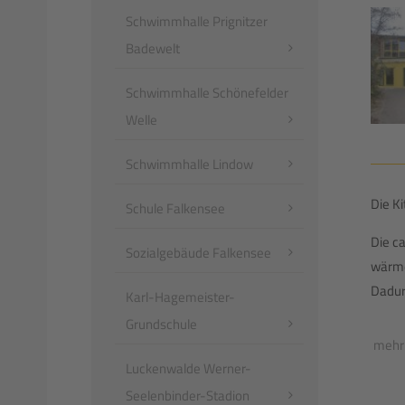
Schwimmhalle Prignitzer
Badewelt
Schwimmhalle Schönefelder
Welle
Schwimmhalle Lindow
Die K
Schule Falkensee
Die c
Sozialgebäude Falkensee
wärme
Dadur
Karl-Hagemeister-
Grundschule
mehr
Luckenwalde Werner-
Seelenbinder-Stadion