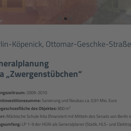
lin-Köpenick, Ottomar-Geschke-Straß
neralplanung
ta „Zwergenstübchen“
ungszeitraum:
2009-2010
tinvestitionssumme:
Sanierung und Neubau ca. 0,91 Mio. Euro
ogeschossfläche des Objektes:
800 m²
rr:
Märkische Schule Kita (finanziert mit Mitteln des Senats von Berl
ngsumfang:
LP 1-9 der HOAI als Generalplaner (Statik, HLS- und Elektr