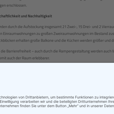
gen erschlossen.
chaftlichkeit und Nachhaltigkeit
rden durch die Aufstockung insgesamt 21 Zwei-, 15 Drei- und 2 Vierr
n Einraumwohnungen zu großen Zweiraumwohnungen im Bestand zus
ckblöcken erhalten große Balkone und die Küchen werden größer und di
 die Barrierefreiheit – auch durch die Rampengestaltung werden auch
omit auch der Raum erlebbarer.
9 51 20 26
chum-potsdam.de