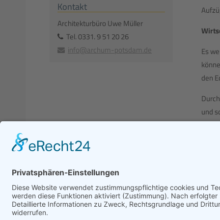
Kontakt
Aufzü
Architekturbüro Uwe Müller
Wirts
Tel.
0331. 9 51 20 26
info@archum-potsdam.de
Es we
könne
den E
Durch
und s
Kontaktdaten
Architekturbüro Uwe Müller
Am Bürohochhaus 2-4 · 5.Etage
Tel.
0331 
14478
Potsdam
info@ar