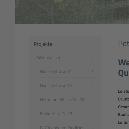
Po
Projekte
Navigation
Wohnhäuser
We
überspringen
Qu
Nansenstraße 11
Nansenstraße 19
Leist
Brutt
Hermann–Elflein-Str. 33
Gesam
Benkertstraße 18
Bauhe
Leitu
BLZ Kienbaum Pavillions