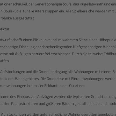
ationenschaukel, der Generationenparcours, das Kugellabyrinth und eini
en Boule-Spiel für alle Altersgruppen ein. Alle Spielbereiche werden m
rbänke ausgestattet.
tektur
ntwurf schafft einen Blickpunkt und im wahrsten Sinne einen Höhepunkt
eschossige Erhöhung der danebenliegenden fünfgeschossigen Wohnblö
osse mit Aufzügen barrierefrei erschlossen. Durch die teilweise Erhöh
affen.
 Aufstockungen und die Grundüberlegung alle Wohnungen mit einem Bal
tanz des Wohngebietes. Die Grundrisse mit Einraumwohnungen werden
aumwohnungen in den vier Eckbauten des Quartiers.
hmen des Einbaus von Aufzügen werden die typisierten Grundrisse umg
derten Raumstrukturen und größeren Bädern gestatten neue und mod
n Aufstockungen werden unterschiedliche Wohnungsgrößen angeboten