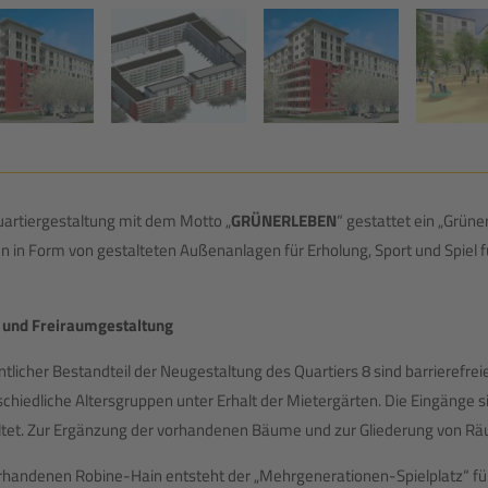
uartiergestaltung mit dem Motto „
GRÜN
ER
LEBEN
“ gestattet ein „Grün
n in Form von gestalteten Außenanlagen für Erholung, Sport und Spiel
 und Freiraumgestaltung
tlicher Bestandteil der Neugestaltung des Quartiers 8 sind barrierefrei
chiedliche Altersgruppen unter Erhalt der Mietergärten. Die Eingänge si
ltet. Zur Ergänzung der vorhandenen Bäume und zur Gliederung von 
rhandenen Robine-Hain entsteht der „Mehrgenerationen-Spielplatz“ für 