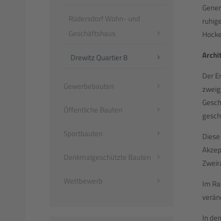
Gener
Rüdersdorf Wohn- und
ruhig
Geschäftshaus
Hocke
Archi
Drewitz Quartier 8
Der E
Gewerbebauten
zweig
Gesch
Öffentliche Bauten
gesch
Sportbauten
Diese
Akzep
Denkmalgeschützte Bauten
Zweir
Wettbewerb
Im Ra
verän
In de