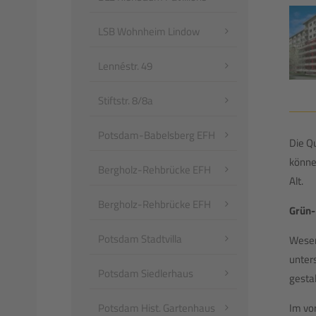
LSB Wohnheim Lindow
Lennéstr. 49
Stiftstr. 8/8a
Potsdam-Babelsberg EFH
Die Q
könne
Bergholz-Rehbrücke EFH
Alt.
Bergholz-Rehbrücke EFH
Grün-
Potsdam Stadtvilla
Wesen
unters
Potsdam Siedlerhaus
gesta
Im vo
Potsdam Hist. Gartenhaus