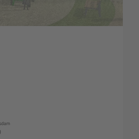
tsdam
)