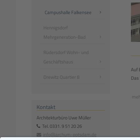
Campushalle Falkensee
Hennigsdorf
Mehrgeneration-Bad
Rüdersdorf Wohn- und
Geschäftshaus
Auf 
Drewitz Quartier 8
Das 
meh
Kontakt
Architekturbüro Uwe Müller
Tel.
0331. 9 51 20 26
info@archum-potsdam.de