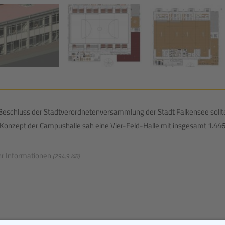
Beschluss der Stadtverordnetenversammlung der Stadt Falkensee sollte
Konzept der Campushalle sah eine Vier-Feld-Halle mit insgesamt 1.446 
r Informationen
(294,9 KiB)