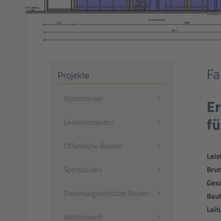
Fa
Projekte
Navigation
Wohnhäuser
Er
überspringen
fü
Gewerbebauten
Öffentliche Bauten
Leis
Brut
Sportbauten
Ges
Denkmalgeschützte Bauten
Bauh
Leit
Wettbewerb