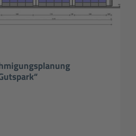
ehmigungsplanung
 Gutspark“