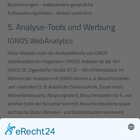
Bestimmungen – insbesondere gesetzliche
Aufbewahrungsfristen – bleiben unberührt.
5. Analyse-Tools und Werbung
IONOS WebAnalytics
Diese Website nutzt die Analysedienste von IONOS
WebAnalytics (im Folgenden: IONOS). Anbieter ist die 1&1
IONOS SE, Elgendorfer Straße 57, D – 56410 Montabaur. Im
Rahmen der Analysen mit IONOS können u. a. Besucherzahlen
und –verhalten (z. B. Anzahl der Seitenaufrufe, Dauer eines
Webseitenbesuchs, Absprungraten), Besucherquellen (d. h., von
welcher Seite der Besucher kommt), Besucherstandorte sowie
technische Daten (Browser- und Betriebssystemversionen)
analysiert werden. Zu diesem Zweck speichert IONOS
insbesondere folgende Daten: