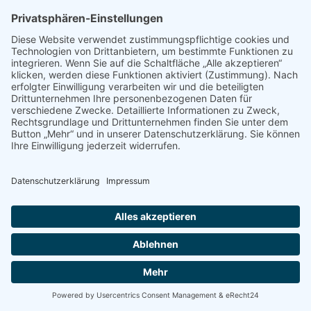
Referrer (zuvor besuchte Webseite)
angeforderte Webseite oder Datei
Browsertyp und Browserversion
verwendetes Betriebssystem
verwendeter Gerätetyp
Uhrzeit des Zugriffs
IP-Adresse in anonymisierter Form (wird nur zur
Feststellung des Orts des Zugriffs verwendet)
Die Datenerfassung erfolgt laut IONOS vollständig
anonymisiert, sodass sie nicht zu einzelnen Personen
zurückverfolgt werden kann. Cookies werden von IONOS
WebAnalytics nicht gespeichert.
Die Speicherung und Analyse der Daten erfolgt auf Grundlage
von Art. 6 Abs. 1 lit. f DSGVO. Der Websitebetreiber hat ein
berechtigtes Interesse an der statistischen Analyse des
Nutzerverhaltens, um sowohl sein Webangebot als auch seine