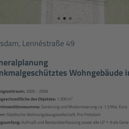
tsdam, Lennéstraße 49
neralplanung
nkmalgeschütztes Wohngebäude i
ungszeitraum:
2005 - 2006
ogeschossfläche des Objektes:
1.300 m²
tinvestitionssumme:
Sanierung und Modernisierung ca. 1,3 Mio. Euro
rr:
Städtische Wohnungsbaugesellschaft, Pro Potsdam
ngsumfang:
Aufmaß und Bestandserfassung sowie alle LP 1-9 als Genera