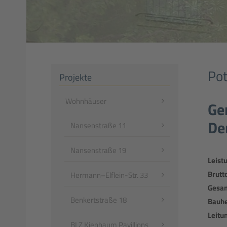
Po
Projekte
Navigation
Wohnhäuser
Ge
überspringen
De
Nansenstraße 11
Nansenstraße 19
Leist
Brutt
Hermann–Elflein-Str. 33
Gesam
Benkertstraße 18
Bauhe
Leitu
BLZ Kienbaum Pavillions